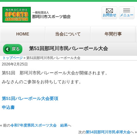
お問合せ
メニュー
HOME
当会について
年間行事
第51回那珂川市民バレーボール大会
戻る
トップページ
» 第51回那珂川市民バレーボール大会
2026年2月25日
第51回 那珂川市民バレーボール大会が開催されます。
みなさんのご参加をお待ちしております。
第51回バレーボール大会要項
申込書
« 前の
令和7年度県民スポーツ大会 結果
へ
次の
第54回那珂川市民卓球大会
へ »