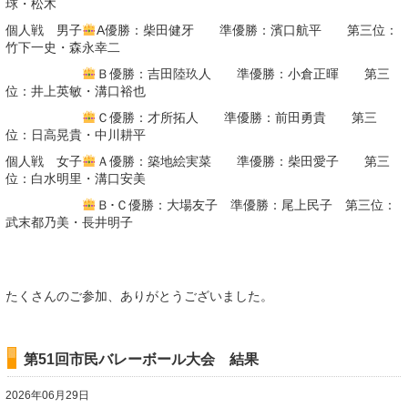
球・松木
個人戦 男子
A優勝：柴田健牙 準優勝：濱口航平 第三位：
竹下一史・森永幸二
Ｂ優勝：吉田陸玖人 準優勝：小倉正暉 第三
位：井上英敏・溝口裕也
Ｃ優勝：才所拓人 準優勝：前田勇貴 第三
位：日高晃貴・中川耕平
個人戦 女子
Ａ優勝：築地絵実菜 準優勝：柴田愛子 第三
位：白水明里・溝口安美
Ｂ･Ｃ優勝：大場友子 準優勝：尾上民子 第三位：
武末都乃美・長井明子
たくさんのご参加、ありがとうございました。
第51回市民バレーボール大会 結果
2026年06月29日